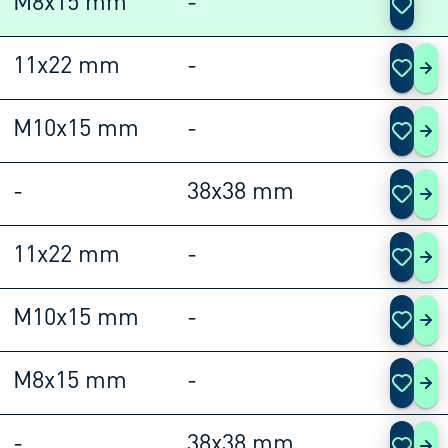
M8x15 mm
-
11x22 mm
-
108
M10x15 mm
-
108
-
38x38 mm
108
11x22 mm
-
108
M10x15 mm
-
108
M8x15 mm
-
108
-
38x38 mm