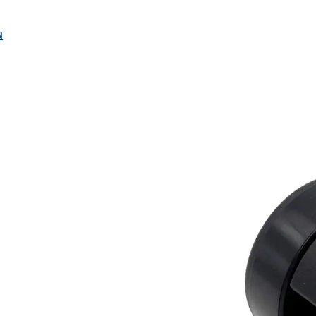
ngen
N