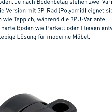
öden. Je nach Bodenbelag stehen zwei Var
ie Version mit 3P-Rad (Polyamid) eignet si
 wie Teppich, während die 3PU-Variante
r harte Böden wie Parkett oder Fliesen ent
glebige Lösung für moderne Möbel.