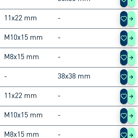
108
11x22 mm
-
108
M10x15 mm
-
108
M8x15 mm
-
108
-
38x38 mm
108
11x22 mm
-
108
M10x15 mm
-
108
M8x15 mm
-
108