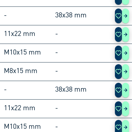
-
38x38 mm
108
11x22 mm
-
108
M10x15 mm
-
108
M8x15 mm
-
108
-
38x38 mm
108
11x22 mm
-
108
M10x15 mm
-
108