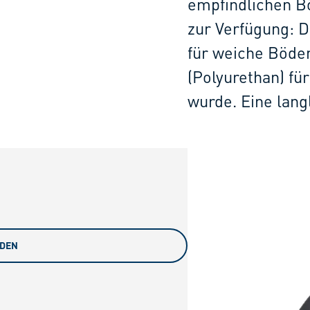
empfindlichen B
zur Verfügung: D
für weiche Böden
(Polyurethan) fü
wurde. Eine lan
ADEN