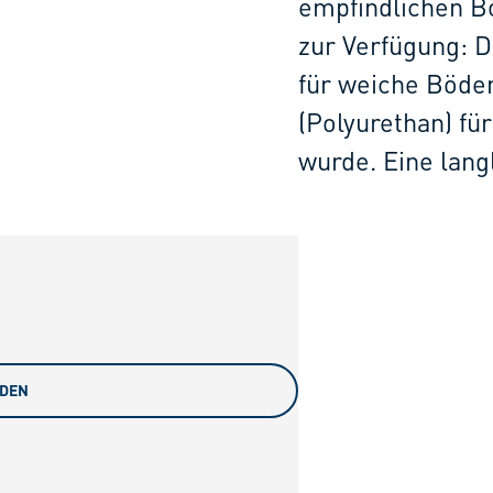
empfindlichen B
zur Verfügung: D
für weiche Böden
(Polyurethan) fü
wurde. Eine lan
ADEN