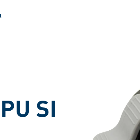
ngen
N
 PU SI