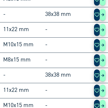
108
-
38x38 mm
108
11x22 mm
-
108
M10x15 mm
-
108
M8x15 mm
-
108
-
38x38 mm
108
11x22 mm
-
108
M10x15 mm
-
108