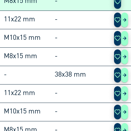
M8x15 mm
-
11x22 mm
-
108
M10x15 mm
-
108
M8x15 mm
-
108
-
38x38 mm
108
11x22 mm
-
108
M10x15 mm
-
108
M8x15 mm
-