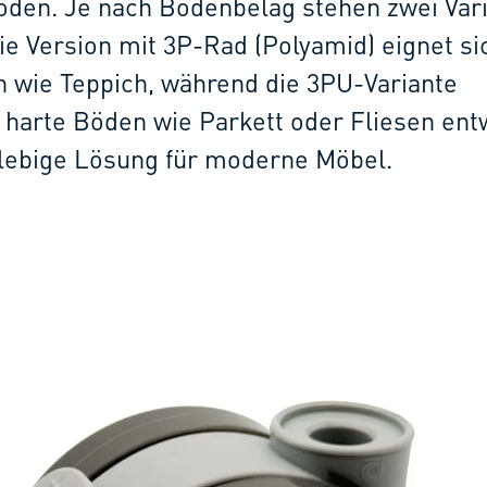
öden. Je nach Bodenbelag stehen zwei Var
ie Version mit 3P-Rad (Polyamid) eignet si
 wie Teppich, während die 3PU-Variante
r harte Böden wie Parkett oder Fliesen ent
glebige Lösung für moderne Möbel.