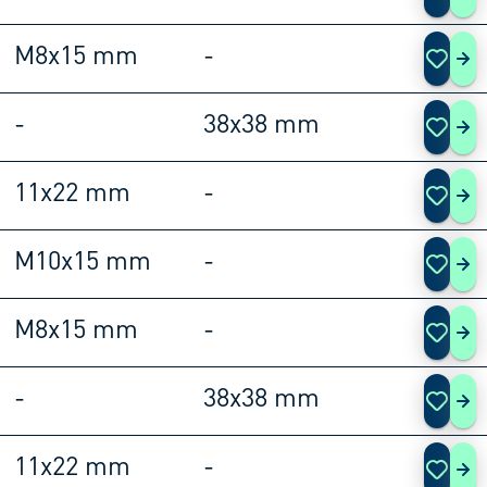
M8x15 mm
-
108
-
38x38 mm
108
11x22 mm
-
108
M10x15 mm
-
108
M8x15 mm
-
108
-
38x38 mm
108
11x22 mm
-
108