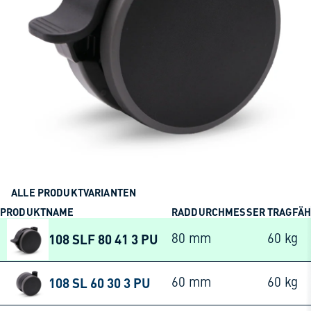
ALLE PRODUKTVARIANTEN
PRODUKTNAME
RADDURCHMESSER
TRAGFÄH
108 SLF 80 41 3 PU
80 mm
60 kg
108 SL 60 30 3 PU
60 mm
60 kg