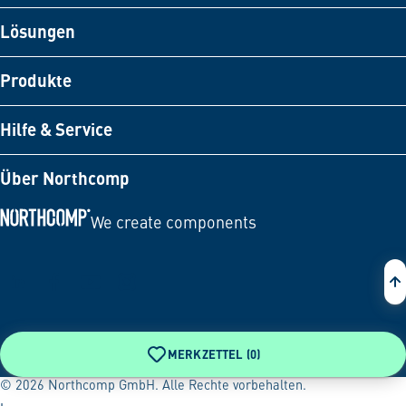
Lösungen
Produkte
Hilfe & Service
Über Northcomp
We create components
Zur Startseite
MERKZETTEL (
0
)
© 2026 Northcomp GmbH. Alle Rechte vorbehalten.