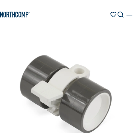
Produkte & Lösungen
Zum Hauptinhalt springen
Zur Navigation springen
MERKZETT
SUCHE
Unternehmen
Sprache auswählen
DE