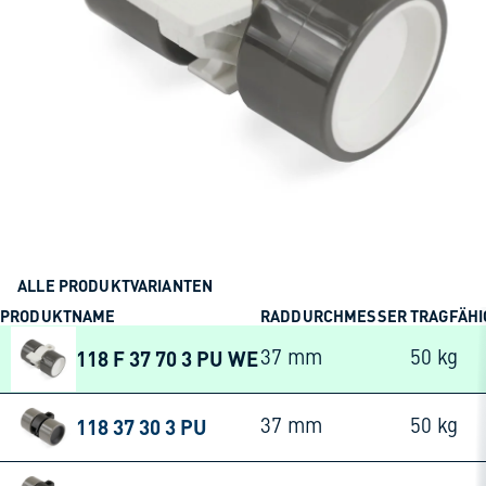
ALLE PRODUKTVARIANTEN
PRODUKTNAME
RADDURCHMESSER
TRAGFÄHI
118 F 37 70 3 PU WE
37 mm
50 kg
118 37 30 3 PU
37 mm
50 kg