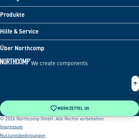
Produkte
Hilfe & Service
Über Northcomp
We create components
Zur Startseite
MERKZETTEL (
0
)
© 2026 Northcomp GmbH. Alle Rechte vorbehalten.
Impressum
Nutzungsbedingungen