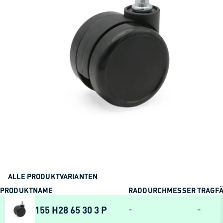
ALLE PRODUKTVARIANTEN
PRODUKTNAME
RADDURCHMESSER
TRAGFÄ
155 H28 65 30 3 P
-
-