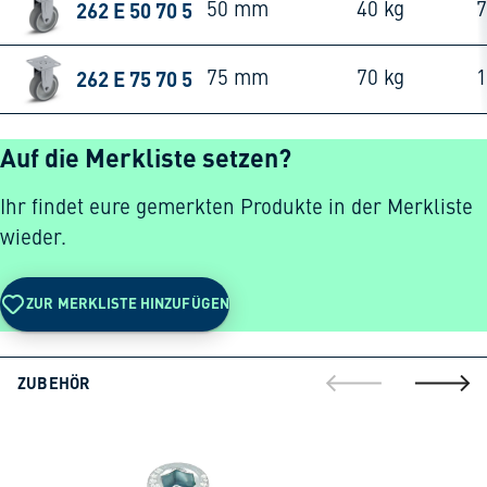
262 E 50 70 5
50 mm
40 kg
262 E 75 70 5
75 mm
70 kg
Auf die Merkliste setzen?
Ihr findet eure gemerkten Produkte in der Merkliste
wieder.
ZUR MERKLISTE HINZUFÜGEN
ZUBEHÖR
gehe zur vorherig
gehe zu