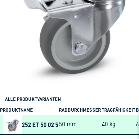
ALLE PRODUKTVARIANTEN
PRODUKTNAME
RADDURCHMESSER
TRAGFÄHIGKEIT
B
252 ET 50 02 5
50 mm
40 kg