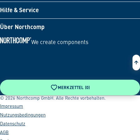
Hilfe & Service
Über Northcomp
We create components
Zur Startseite
MERKZETTEL (
0
)
© 2026 Northcomp GmbH. Alle Rechte vorbehalten.
Impressum
Nutzungsbedingungen
Datenschutz
AGB