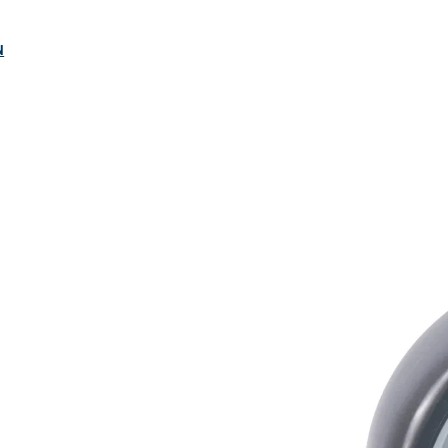
ngen
N