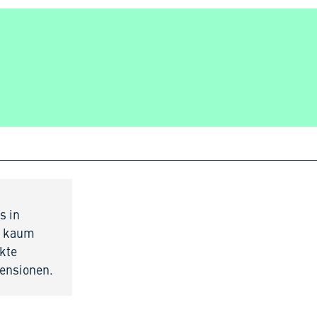
s in
st kaum
ekte
ensionen.