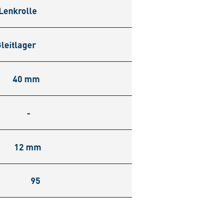
Lenkrolle
leitlager
40 mm
-
12 mm
95