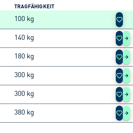
TRAGFÄHIGKEIT
AKTIO
100 kg
140 kg
3 P
180 kg
3 P
300 kg
3 P
300 kg
3 P
380 kg
3 P