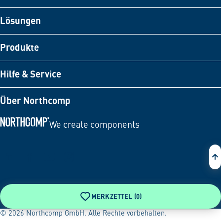
Lösungen
Produkte
Hilfe & Service
Über Northcomp
We create components
Zur Startseite
MERKZETTEL (
0
)
© 2026 Northcomp GmbH. Alle Rechte vorbehalten.