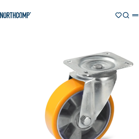
Produkte & Lösungen
Zum Hauptinhalt springen
Zur Navigation springen
MERKZETT
SUCHE
Unternehmen
Sprache auswählen
DE