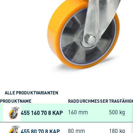
ALLE PRODUKTVARIANTEN
PRODUKTNAME
RADDURCHMESSER
TRAGFÄHIG
455 160 70 8 KAP
160 mm
500 kg
455 80 70 8 KAP
80 mm
180 kg