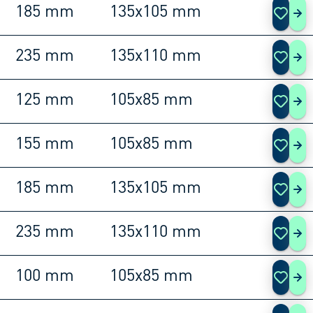
185 mm
135x105 mm
455
235 mm
135x110 mm
455
125 mm
105x85 mm
455
155 mm
105x85 mm
455
185 mm
135x105 mm
455
235 mm
135x110 mm
455
100 mm
105x85 mm
465