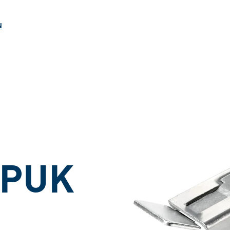
ngen
N
3 PUK