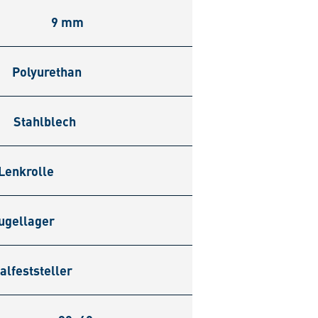
9 mm
Polyurethan
Stahlblech
Lenkrolle
ugellager
alfeststeller