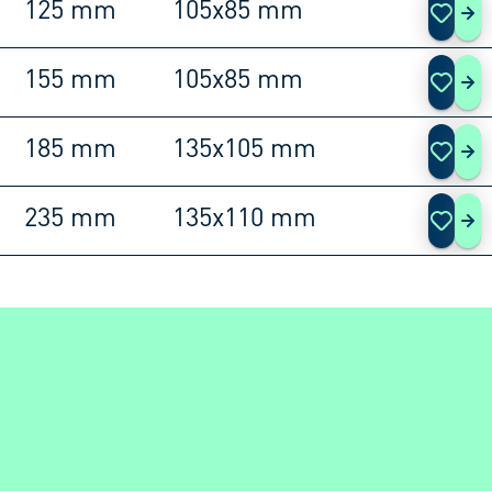
125 mm
105x85 mm
465
155 mm
105x85 mm
465
185 mm
135x105 mm
465
235 mm
135x110 mm
465