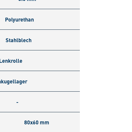
Polyurethan
Stahlblech
Lenkrolle
nkugellager
-
80x60 mm