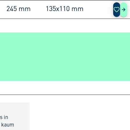
245 mm
135x110 mm
620
s in
st kaum