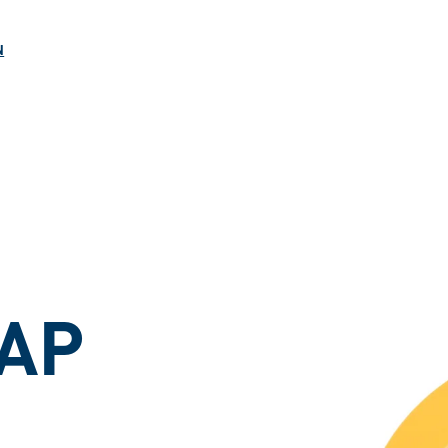
ngen
N
KAP