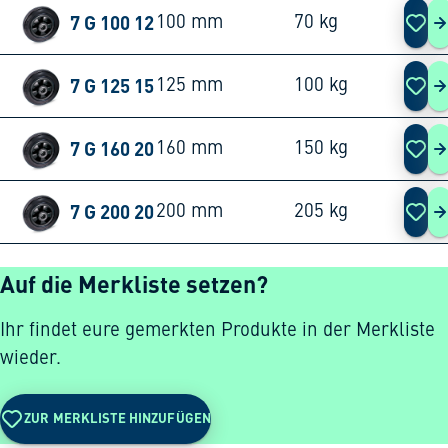
7 G 100 12
100 mm
70 kg
7
7 G 125 15
125 mm
100 kg
7
7 G 160 20
160 mm
150 kg
7
7 G 200 20
200 mm
205 kg
7
Auf die Merkliste setzen?
Ihr findet eure gemerkten Produkte in der Merkliste
wieder.
ZUR MERKLISTE HINZUFÜGEN