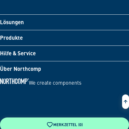
Lösungen
Produkte
Hilfe & Service
Über Northcomp
We create components
Zur Startseite
MERKZETTEL (
0
)