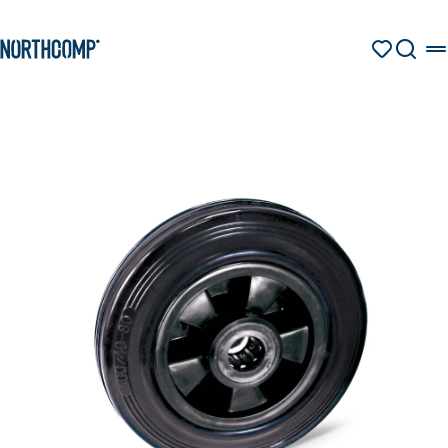
Produkte & Lösungen
Zum Hauptinhalt springen
Zur Navigation springen
MERKZETT
SUCHE
Unternehmen
Sprache auswählen
DE