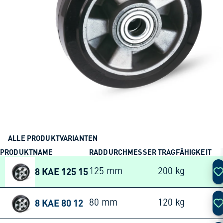
ALLE PRODUKTVARIANTEN
PRODUKTNAME
RADDURCHMESSER
TRAGFÄHIGKEIT
AK
8 KAE 125 15
125 mm
200 kg
8 KAE 80 12
80 mm
120 kg