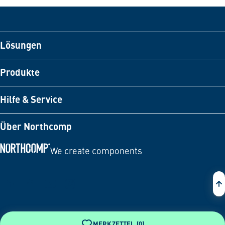
Lösungen
Produkte
Hilfe & Service
Über Northcomp
We create components
Zur Startseite
MERKZETTEL (
0
)