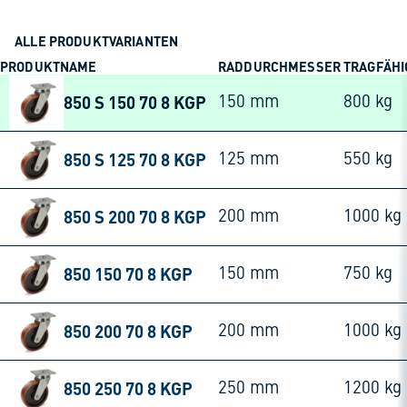
ALLE PRODUKTVARIANTEN
PRODUKTNAME
RADDURCHMESSER
TRAGFÄHI
850 S 150 70 8 KGP
150 mm
800 kg
850 S 125 70 8 KGP
125 mm
550 kg
850 S 200 70 8 KGP
200 mm
1000 kg
850 150 70 8 KGP
150 mm
750 kg
850 200 70 8 KGP
200 mm
1000 kg
850 250 70 8 KGP
250 mm
1200 kg