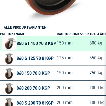
ALLE PRODUKTVARIANTEN
PRODUKTNAME
RADDURCHMESSER
TRAGFÄHI
850 ST 150 70 8 KGP
150 mm
800 kg
860 S 125 70 8 KGP
125 mm
550 kg
860 150 70 8 KGP
150 mm
750 kg
860 200 70 8 KGP
200 mm
1000 kg
860 S 200 70 8 KGP
200 mm
1000 kg