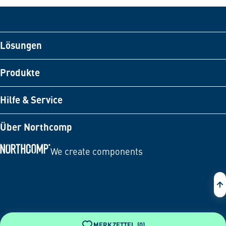
Lösungen
Produkte
Hilfe & Service
Über Northcomp
We create components
Zur Startseite
MERKZETTEL (
0
)