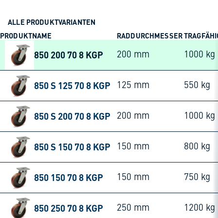
ALLE PRODUKTVARIANTEN
PRODUKTNAME
RADDURCHMESSER
TRAGFÄHI
850 200 70 8 KGP
200 mm
1000 kg
850 S 125 70 8 KGP
125 mm
550 kg
850 S 200 70 8 KGP
200 mm
1000 kg
850 S 150 70 8 KGP
150 mm
800 kg
850 150 70 8 KGP
150 mm
750 kg
850 250 70 8 KGP
250 mm
1200 kg