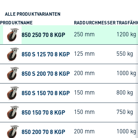
ALLE PRODUKTVARIANTEN
PRODUKTNAME
RADDURCHMESSER
TRAGFÄHI
850 250 70 8 KGP
250 mm
1200 kg
850 S 125 70 8 KGP
125 mm
550 kg
850 S 200 70 8 KGP
200 mm
1000 kg
850 S 150 70 8 KGP
150 mm
800 kg
850 150 70 8 KGP
150 mm
750 kg
850 200 70 8 KGP
200 mm
1000 kg