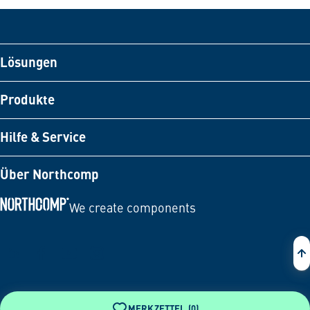
Lösungen
Produkte
Hilfe & Service
Über Northcomp
We create components
Zur Startseite
MERKZETTEL (
0
)