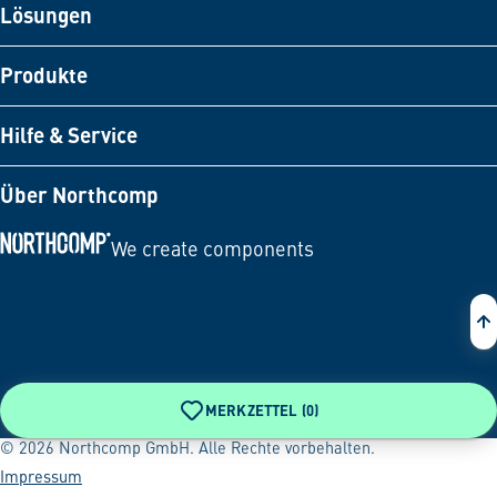
Lösungen
Produkte
Hilfe & Service
Über Northcomp
We create components
Zur Startseite
MERKZETTEL (
0
)
© 2026 Northcomp GmbH. Alle Rechte vorbehalten.
Impressum