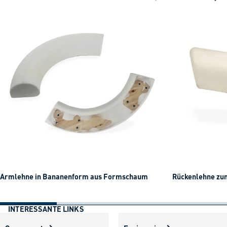
gehe zur vorherig
gehe zu
Armlehne in Bananenform aus Formschaum
Rückenlehne zu
INTERESSANTE LINKS