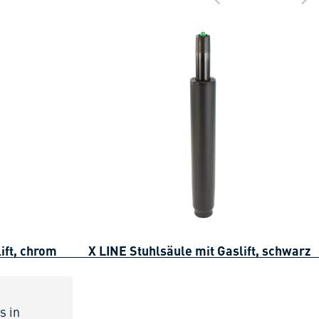
gehe zur vorh
gehe z
ift, chrom
X LINE Stuhlsäule mit Gaslift, schwarz
s in