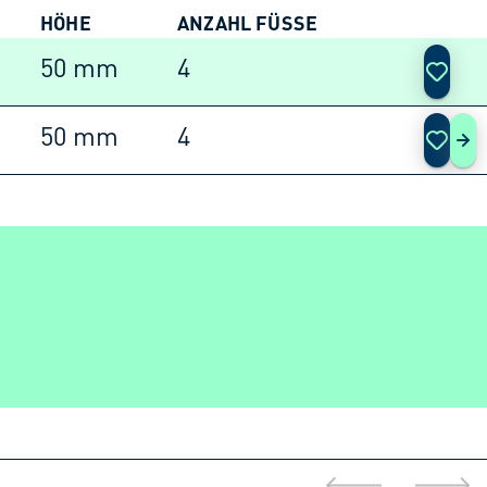
HÖHE
ANZAHL FÜSSE
AKTIO
50 mm
4
50 mm
4
BER