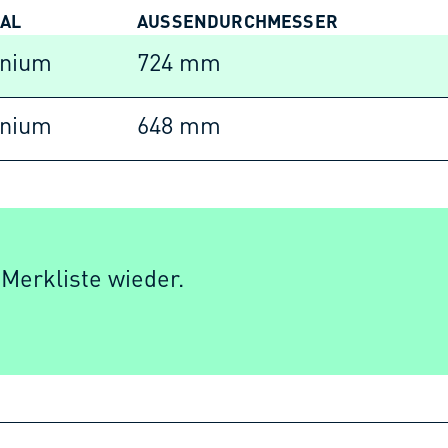
IAL
AUSSENDURCHMESSER
inium
724 mm
inium
648 mm
 Merkliste wieder.