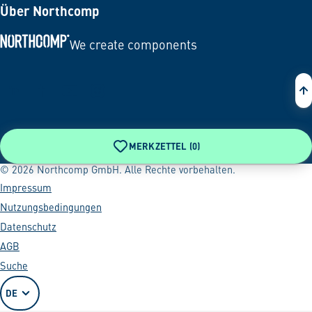
Über Northcomp
We create components
Zur Startseite
MERKZETTEL (
0
)
© 2026 Northcomp GmbH. Alle Rechte vorbehalten.
Impressum
Nutzungsbedingungen
Datenschutz
AGB
Suche
DE