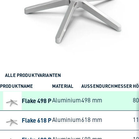
ALLE PRODUKTVARIANTEN
PRODUKTNAME
MATERIAL
AUSSENDURCHMESSER
HÖ
Flake 498 P
Aluminium
498 mm
8
Flake 618 P
Aluminium
618 mm
1