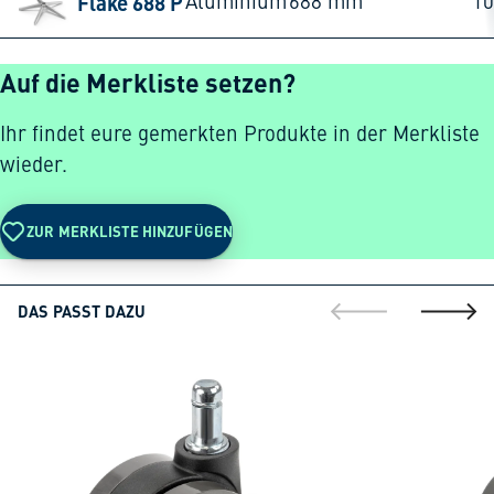
Flake 688 P
Aluminium
688 mm
1
Auf die Merkliste setzen?
Ihr findet eure gemerkten Produkte in der Merkliste
wieder.
ZUR MERKLISTE HINZUFÜGEN
DAS PASST DAZU
gehe zur vorherig
gehe zu