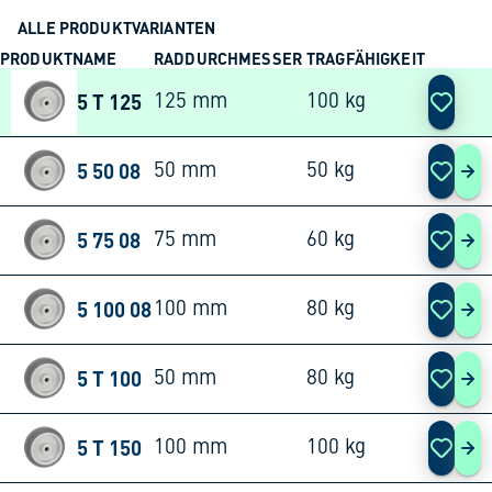
ALLE PRODUKTVARIANTEN
PRODUKTNAME
RADDURCHMESSER
TRAGFÄHIGKEIT
AKTION
5 T 125
125 mm
100 kg
5 50 08
50 mm
50 kg
5 5
5 75 08
75 mm
60 kg
5 7
5 100 08
100 mm
80 kg
5 1
5 T 100
50 mm
80 kg
5 T
5 T 150
100 mm
100 kg
5 T