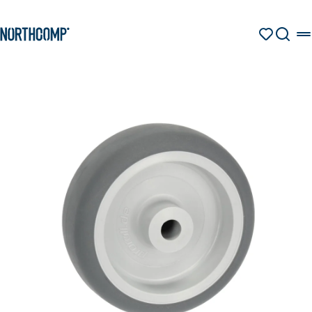
Produkte & Lösungen
Zum Hauptinhalt springen
Zur Navigation springen
MERKZETT
SUCHE
Unternehmen
Sprache auswählen
DE