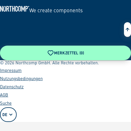
We create components
Zur Startseite
MERKZETTEL (
0
)
© 2026 Northcomp GmbH. Alle Rechte vorbehalten.
Impressum
Nutzungsbedingungen
Datenschutz
AGB
Suche
DE