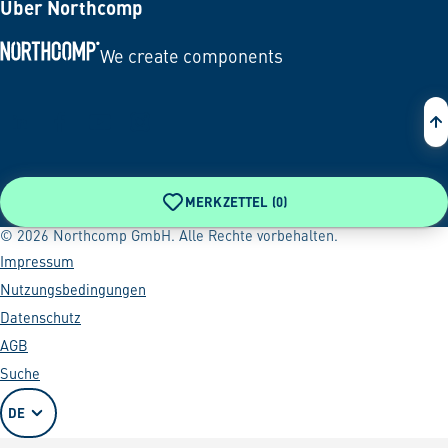
Über Northcomp
We create components
Zur Startseite
MERKZETTEL (
0
)
© 2026 Northcomp GmbH. Alle Rechte vorbehalten.
Impressum
Nutzungsbedingungen
Datenschutz
AGB
Suche
DE