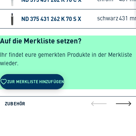
ND 375 431 262 K 70 S X
schwarz
431 m
Auf die Merkliste setzen?
Ihr findet eure gemerkten Produkte in der Merkliste
wieder.
ZUR MERKLISTE HINZUFÜGEN
ZUBEHÖR
gehe zur vorherig
gehe zu