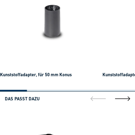
Kunststoffadapter, für 50 mm Konus
Kunststoffadapt
DAS PASST DAZU
gehe zur vorherig
gehe zu