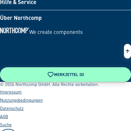
Hilfe & Service
Über Northcomp
We create components
Zur Startseite
MERKZETTEL (
0
)
© 2026 Northcomp GmbH. Alle Rechte vorbehalten.
Impressum
Nutzungsbedingungen
Datenschutz
AGB
Suche