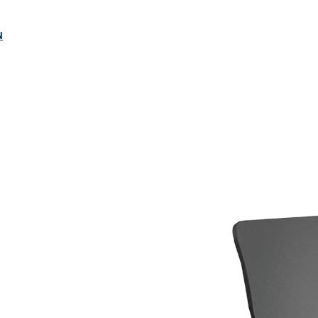
ngen
N