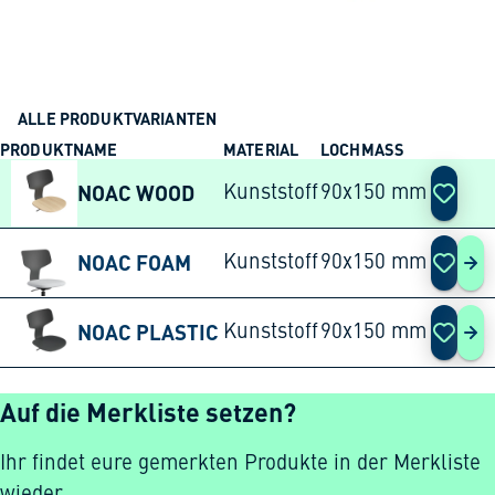
ALLE PRODUKTVARIANTEN
PRODUKTNAME
MATERIAL
LOCHMASS
AKTION
NOAC WOOD
Kunststoff
90x150 mm
NOAC FOAM
Kunststoff
90x150 mm
NOA
NOAC PLASTIC
Kunststoff
90x150 mm
NOA
Auf die Merkliste setzen?
Ihr findet eure gemerkten Produkte in der Merkliste