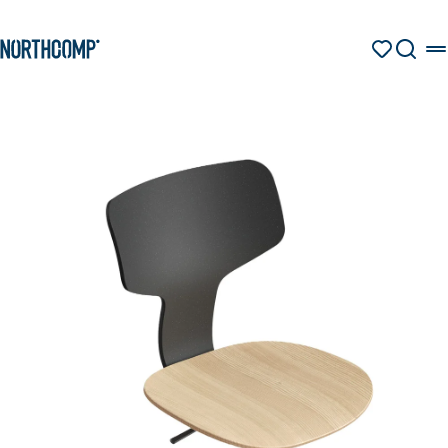
Produkte & Lösungen
Zum Hauptinhalt springen
Zur Navigation springen
MERKZETT
SUCHE
Unternehmen
Sprache auswählen
DE