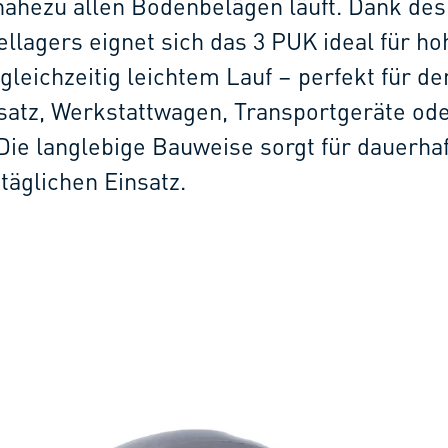
nahezu allen Bodenbelägen läuft. Dank des
ellagers eignet sich das 3 PUK ideal für ho
gleichzeitig leichtem Lauf – perfekt für de
nsatz, Werkstattwagen, Transportgeräte od
ie langlebige Bauweise sorgt für dauerha
äglichen Einsatz.