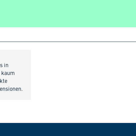
s in
st kaum
ekte
ensionen.