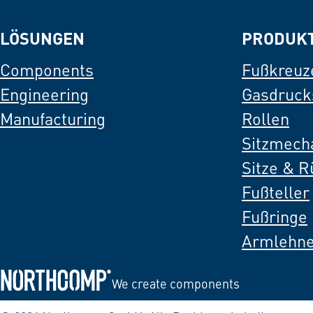
LÖSUNGEN
PRODUK
Components
Fußkreuz
Engineering
Gasdruck
Manufacturing
Rollen
Sitzmech
Sitze & 
Fußteller
Fußringe
Armlehn
We create components
Zur Startseite