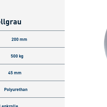
ellgrau
200 mm
500 kg
45 mm
Polyurethan
Lenkrolle