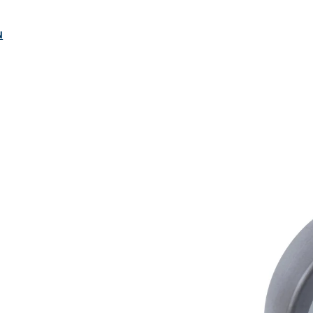
ngen
N