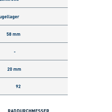
ugellager
58 mm
-
20 mm
92
RADDURCHMESSER