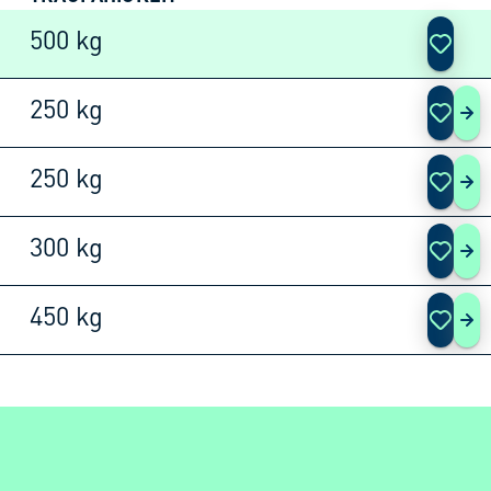
AKTIO
500 kg
250 kg
3 P
250 kg
3 P
300 kg
3 P
450 kg
3 P