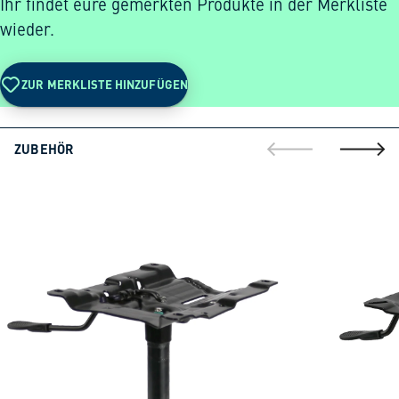
Ihr findet eure gemerkten Produkte in der Merkliste
wieder.
ZUR MERKLISTE HINZUFÜGEN
ZUBEHÖR
gehe zur vorherig
gehe zu