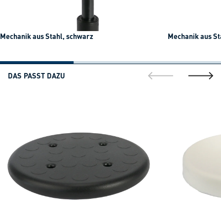
Mechanik aus Stahl, schwarz
Mechanik aus St
DAS PASST DAZU
gehe zur vorherig
gehe zu