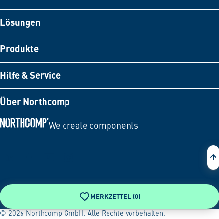
Lösungen
Produkte
Hilfe & Service
Über Northcomp
We create components
Zur Startseite
MERKZETTEL (
0
)
© 2026 Northcomp GmbH. Alle Rechte vorbehalten.