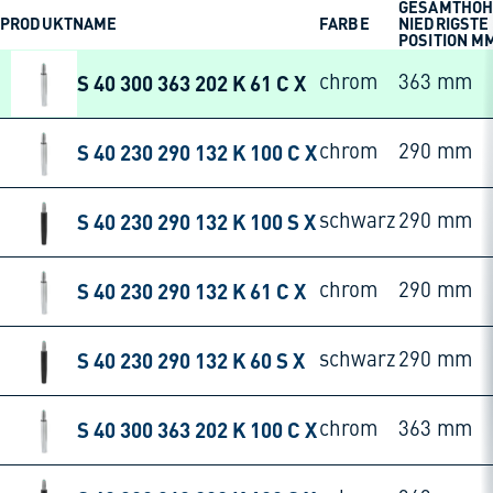
GESAMTHÖH
PRODUKTNAME
FARBE
NIEDRIGSTE
POSITION M
S 40 300 363 202 K 61 C X
chrom
363 mm
S 40 230 290 132 K 100 C X
chrom
290 mm
S 40 230 290 132 K 100 S X
schwarz
290 mm
S 40 230 290 132 K 61 C X
chrom
290 mm
S 40 230 290 132 K 60 S X
schwarz
290 mm
S 40 300 363 202 K 100 C X
chrom
363 mm