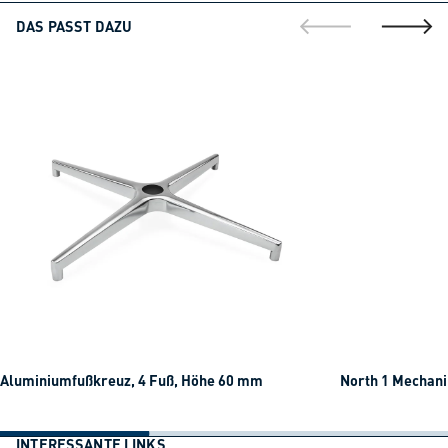
DAS PASST DAZU
gehe zur vorherig
gehe zu
Aluminiumfußkreuz, 4 Fuß, Höhe 60 mm
North 1 Mechani
INTERESSANTE LINKS