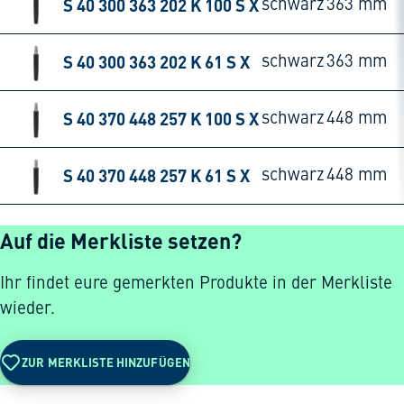
S 40 300 363 202 K 100 S X
schwarz
363 mm
S 40 300 363 202 K 61 S X
schwarz
363 mm
S 40 370 448 257 K 100 S X
schwarz
448 mm
S 40 370 448 257 K 61 S X
schwarz
448 mm
Auf die Merkliste setzen?
Ihr findet eure gemerkten Produkte in der Merkliste
wieder.
ZUR MERKLISTE HINZUFÜGEN