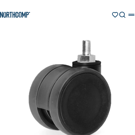
Produkte & Lösungen
Zum Hauptinhalt springen
Zur Navigation springen
MERKZETT
SUCHE
Unternehmen
Sprache auswählen
DE