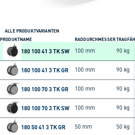
ALLE PRODUKTVARIANTEN
PRODUKTNAME
RADDURCHMESSER
TRAGFÄH
180 100 41 3 TK SW
100 mm
90 kg
180 100 41 3 TK GR
100 mm
90 kg
180 100 70 3 TK GR
100 mm
90 kg
180 100 70 3 TK SW
100 mm
90 kg
180 50 41 3 TK GR
50 mm
50 kg