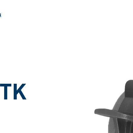
ngen
N
 TK