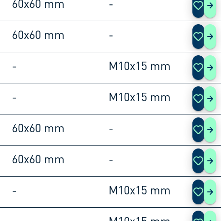
60x60 mm
-
180
60x60 mm
-
180
-
M10x15 mm
180
-
M10x15 mm
180
60x60 mm
-
180
60x60 mm
-
180
-
M10x15 mm
180