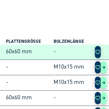
PLATTENGRÖSSE
BOLZENLÄNGE
AKTIO
60x60 mm
-
-
M10x15 mm
180
-
M10x15 mm
180
60x60 mm
-
180