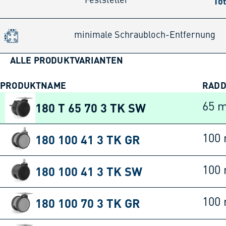
Tot
Feststeller
minimale Schraubloch-Entfernung
ALLE PRODUKTVARIANTEN
PRODUKTNAME
RAD
180 T 65 70 3 TK SW
65 
180 100 41 3 TK GR
100
180 100 41 3 TK SW
100
180 100 70 3 TK GR
100