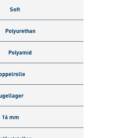
Soft
Polyurethan
Polyamid
oppelrolle
ugellager
16 mm