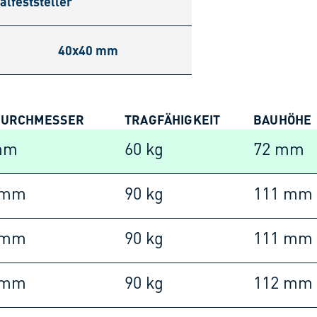
alfeststeller
40x40 mm
DURCHMESSER
TRAGFÄHIGKEIT
BAUHÖHE
mm
60 kg
72 mm
 mm
90 kg
111 mm
 mm
90 kg
111 mm
 mm
90 kg
112 mm