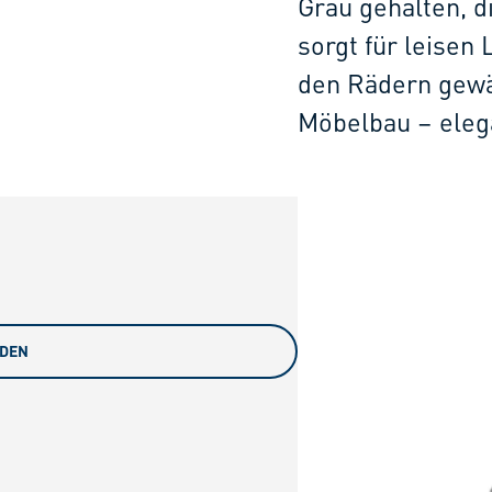
Grau gehalten, 
sorgt für leisen
den Rädern gewä
Möbelbau – elega
ADEN