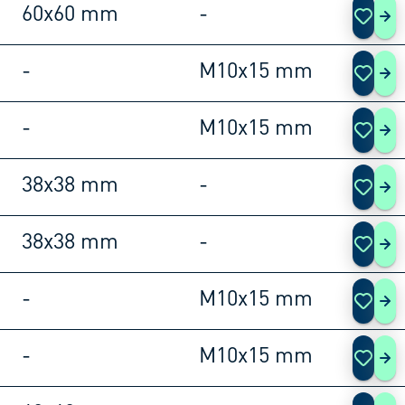
60x60 mm
-
180
-
M10x15 mm
180
-
M10x15 mm
180
38x38 mm
-
180
38x38 mm
-
180
-
M10x15 mm
180
-
M10x15 mm
180