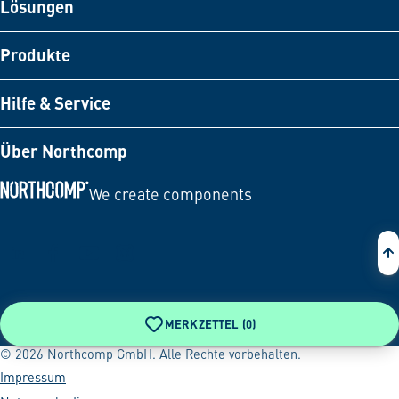
Lösungen
Produkte
Hilfe & Service
Über Northcomp
We create components
Zur Startseite
MERKZETTEL (
0
)
© 2026 Northcomp GmbH. Alle Rechte vorbehalten.
Impressum