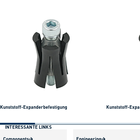
gehe zur vorherig
gehe zu
Kunststoff-Expanderbefestigung
Kunststoff-Expa
INTERESSANTE LINKS
Components
Engineering