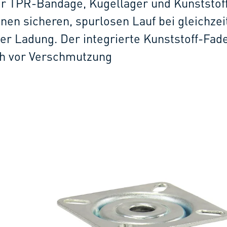
uer TPR-Bandage, Kugellager und Kunststof
inen sicheren, spurlosen Lauf bei gleichze
her Ladung. Der integrierte Kunststoff-Fad
ch vor Verschmutzung