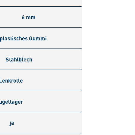
6 mm
plastisches Gummi
Stahlblech
Lenkrolle
ugellager
ja