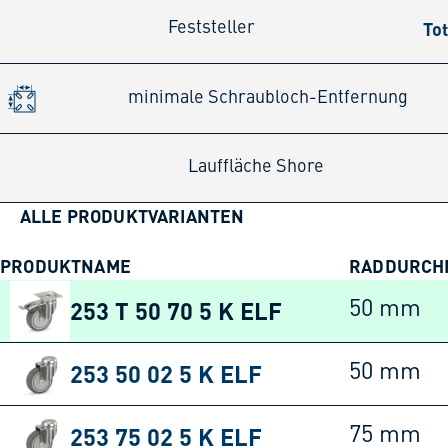
Tot
Feststeller
minimale Schraubloch-Entfernung
Lauffläche Shore
ALLE PRODUKTVARIANTEN
PRODUKTNAME
RADDURCH
253 T 50 70 5 K ELF
50 mm
253 50 02 5 K ELF
50 mm
253 75 02 5 K ELF
75 mm