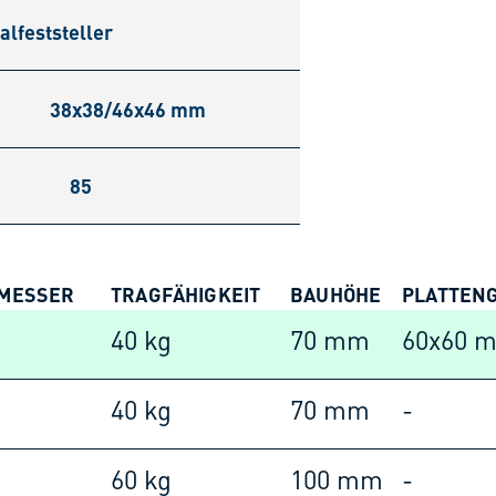
alfeststeller
38x38/46x46 mm
85
MESSER
TRAGFÄHIGKEIT
BAUHÖHE
PLATTENG
40 kg
70 mm
60x60 
40 kg
70 mm
-
60 kg
100 mm
-