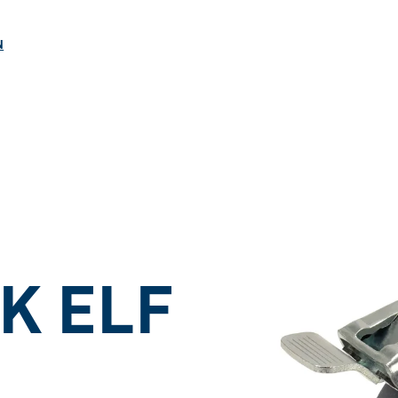
ngen
N
 K ELF