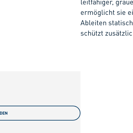
leitfähiger, gra
ermöglicht sie e
Ableiten statisc
schützt zusätzli
ADEN