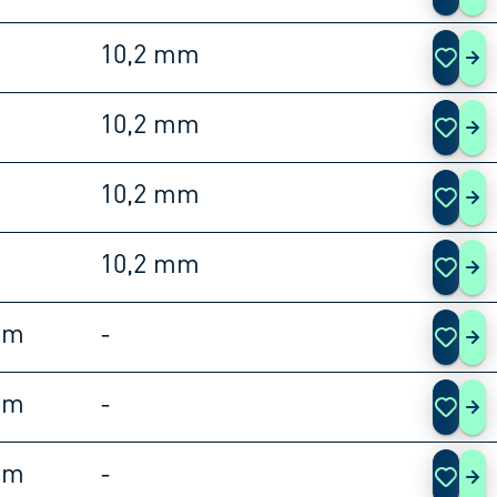
10,2 mm
253
10,2 mm
253
10,2 mm
253
10,2 mm
253
mm
-
253
mm
-
253
mm
-
253