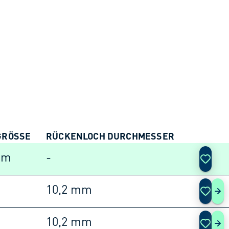
RÖSSE
RÜCKENLOCH DURCHMESSER
AKTIO
mm
-
10,2 mm
253
10,2 mm
253