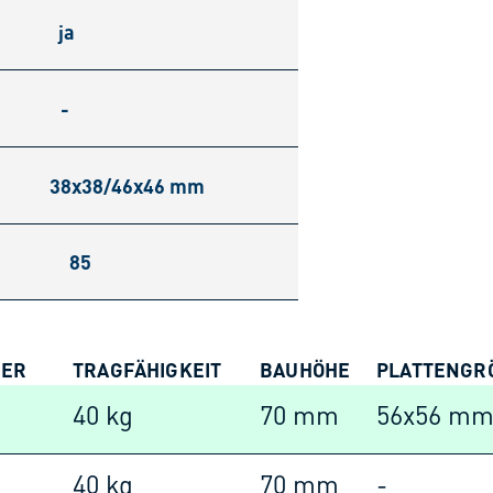
ja
-
38x38/46x46 mm
85
SER
TRAGFÄHIGKEIT
BAUHÖHE
PLATTENGRÖ
40 kg
70 mm
56x56 m
40 kg
70 mm
-