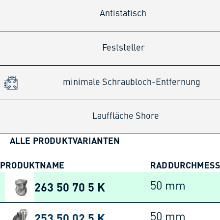
Antistatisch
Feststeller
minimale Schraubloch-Entfernung
Lauffläche Shore
ALLE PRODUKTVARIANTEN
PRODUKTNAME
RADDURCHMES
263 50 70 5 K
50 mm
253 50 02 5 K
50 mm