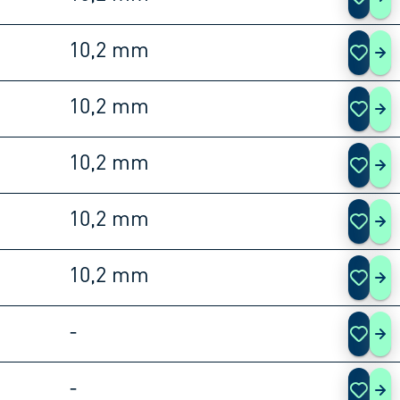
253
10,2 mm
253
10,2 mm
253
10,2 mm
253
10,2 mm
253
10,2 mm
253
m
-
253
m
-
253