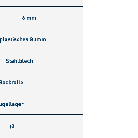
6 mm
plastisches Gummi
Stahlblech
Bockrolle
ugellager
ja