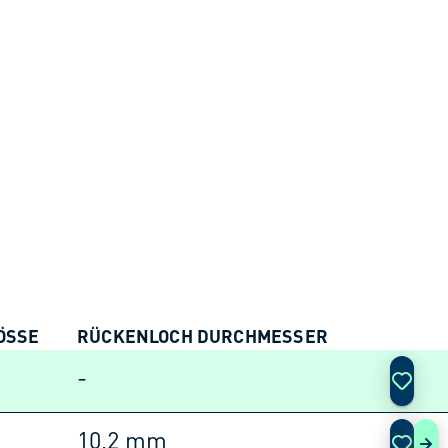
SSE
RÜCKENLOCH DURCHMESSER
AKTIO
m
-
10,2 mm