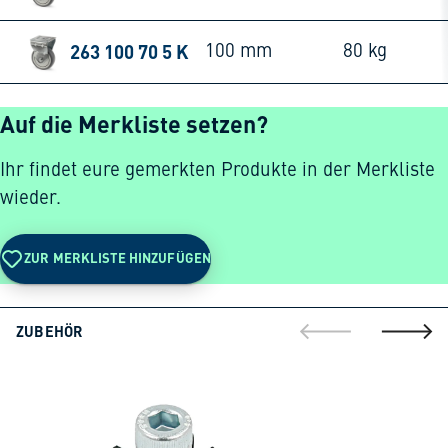
263 100 70 5 K
100 mm
80 kg
Auf die Merkliste setzen?
Ihr findet eure gemerkten Produkte in der Merkliste
wieder.
ZUR MERKLISTE HINZUFÜGEN
ZUBEHÖR
gehe zur vorherig
gehe zu