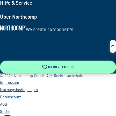
Hilfe & Service
Über Northcomp
We create components
Zur Startseite
MERKZETTEL (
0
)
© 2026 Northcomp GmbH. Alle Rechte vorbehalten.
Impressum
Nutzungsbedingungen
Datenschutz
AGB
Suche