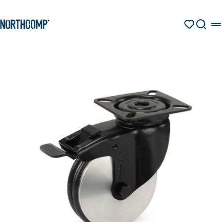
Produkte & Lösungen
Zum Hauptinhalt springen
Zur Navigation springen
MERKZETT
SUCHE
Unternehmen
Sprache auswählen
DE