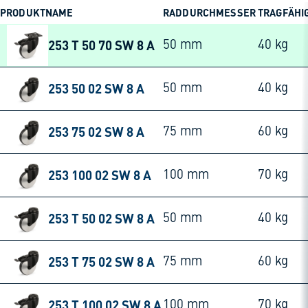
PRODUKTNAME
RADDURCHMESSER
TRAGFÄHI
253 T 50 70 SW 8 A
50 mm
40 kg
253 50 02 SW 8 A
50 mm
40 kg
253 75 02 SW 8 A
75 mm
60 kg
253 100 02 SW 8 A
100 mm
70 kg
253 T 50 02 SW 8 A
50 mm
40 kg
253 T 75 02 SW 8 A
75 mm
60 kg
253 T 100 02 SW 8 A
100 mm
70 kg