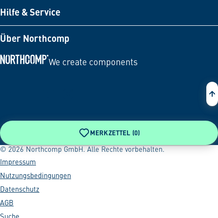
Hilfe & Service
Über Northcomp
We create components
Zur Startseite
MERKZETTEL (
0
)
© 2026 Northcomp GmbH. Alle Rechte vorbehalten.
Impressum
Nutzungsbedingungen
Datenschutz
AGB
Suche