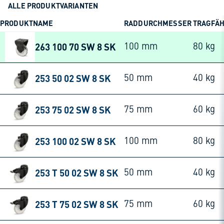
ALLE PRODUKTVARIANTEN
PRODUKTNAME
RADDURCHMESSER
TRAGFÄH
263 100 70 SW 8 SK
100 mm
80 kg
253 50 02 SW 8 SK
50 mm
40 kg
253 75 02 SW 8 SK
75 mm
60 kg
253 100 02 SW 8 SK
100 mm
80 kg
253 T 50 02 SW 8 SK
50 mm
40 kg
253 T 75 02 SW 8 SK
75 mm
60 kg