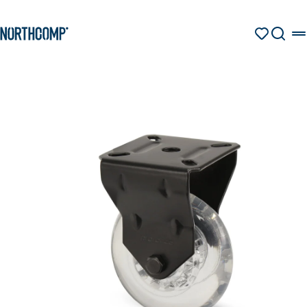
Produkte & Lösungen
Zum Hauptinhalt springen
Zur Navigation springen
MERKZETT
SUCHE
Unternehmen
Sprache auswählen
DE