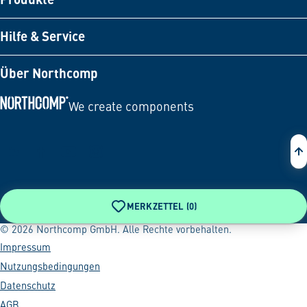
Hilfe & Service
Über Northcomp
We create components
Zur Startseite
MERKZETTEL (
0
)
© 2026 Northcomp GmbH. Alle Rechte vorbehalten.
Impressum
Nutzungsbedingungen
Datenschutz
AGB