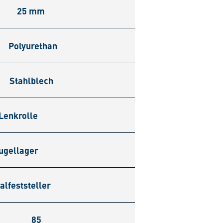
25 mm
Polyurethan
Stahlblech
Lenkrolle
ugellager
alfeststeller
85