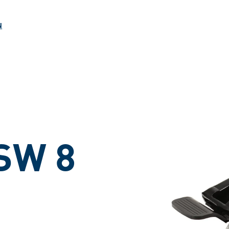
ngen
N
 SW 8