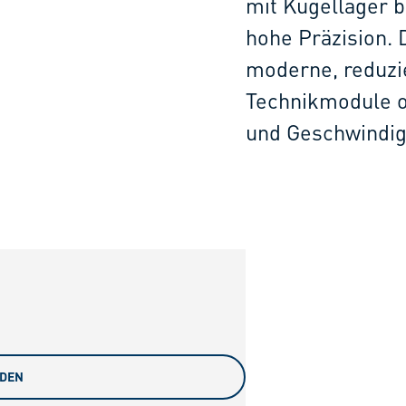
mit Kugellager b
hohe Präzision. 
moderne, reduzie
Technikmodule o
und Geschwindig
ADEN