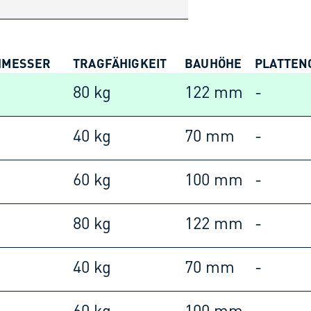
HMESSER
TRAGFÄHIGKEIT
BAUHÖHE
PLATTEN
80 kg
122 mm
-
40 kg
70 mm
-
60 kg
100 mm
-
80 kg
122 mm
-
40 kg
70 mm
-