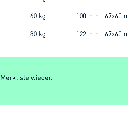
60 kg
100 mm
67x60 
80 kg
122 mm
67x60 
 Merkliste wieder.