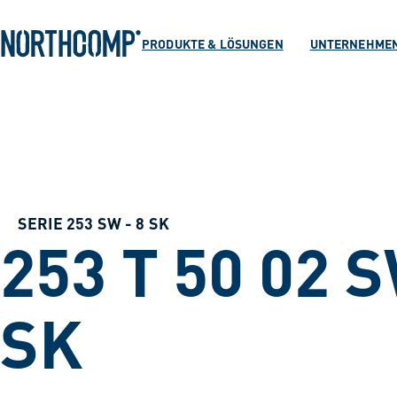
Produkte & Lösu
Zum Hauptinhalt springen
Zur Navigation springen
PRODUKTE & LÖSUNGEN
UNTERNEHME
Unternehmen
Sprache auswählen
DE
SERIE 253 SW - 8 SK
253 T 50 02 
SK