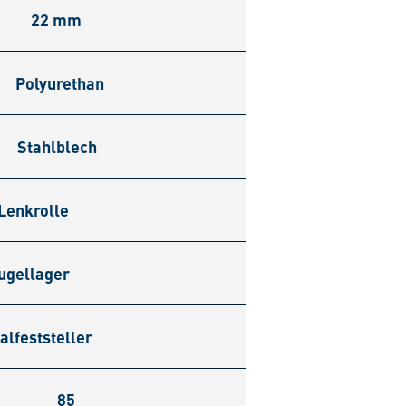
22 mm
Polyurethan
Stahlblech
Lenkrolle
ugellager
alfeststeller
85