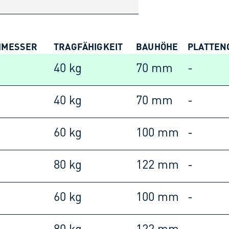
HMESSER
TRAGFÄHIGKEIT
BAUHÖHE
PLATTEN
40 kg
70 mm
-
40 kg
70 mm
-
60 kg
100 mm
-
80 kg
122 mm
-
60 kg
100 mm
-