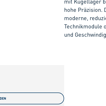
mit Kugellager b
hohe Präzision. 
moderne, reduzie
Technikmodule o
und Geschwindig
ADEN