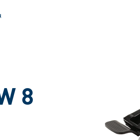
ngen
N
SW 8