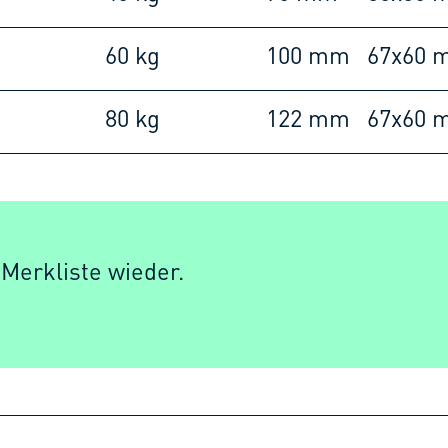
60 kg
100 mm
67x60 
80 kg
122 mm
67x60 
 Merkliste wieder.