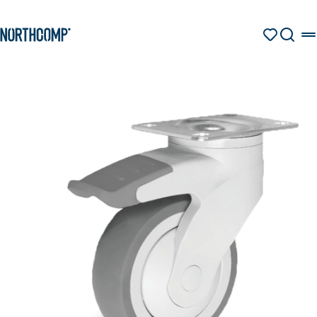
Produkte & Lösungen
Zum Hauptinhalt springen
Zur Navigation springen
MERKZETT
SUCHE
Unternehmen
Sprache auswählen
DE