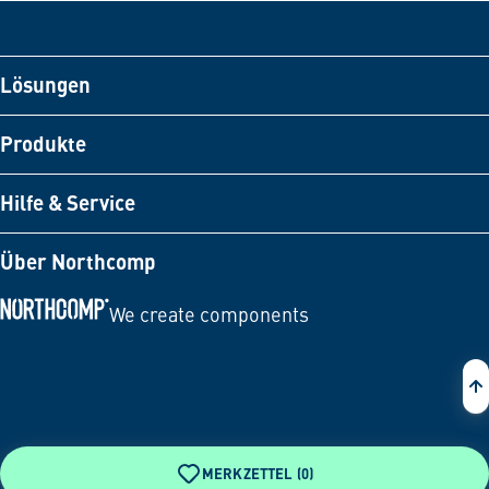
Lösungen
Produkte
Hilfe & Service
Über Northcomp
We create components
Zur Startseite
MERKZETTEL (
0
)