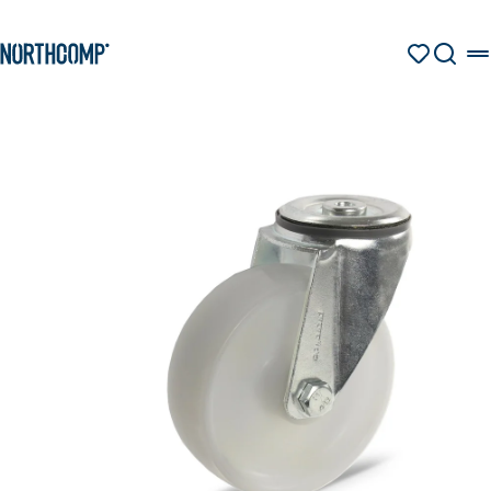
Produkte & Lösungen
Zum Hauptinhalt springen
Zur Navigation springen
MERKZETT
SUCHE
Unternehmen
Sprache auswählen
DE