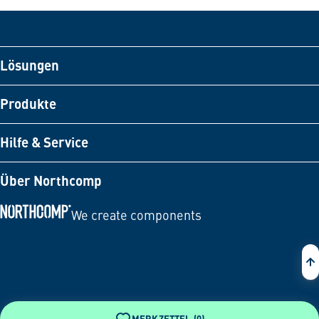
Lösungen
Produkte
Hilfe & Service
Über Northcomp
We create components
Zur Startseite
MERKZETTEL (
0
)