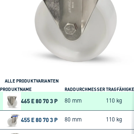
ALLE PRODUKTVARIANTEN
PRODUKTNAME
RADDURCHMESSER
TRAGFÄHIGKE
465 E 80 70 3 P
80 mm
110 kg
455 E 80 70 3 P
80 mm
110 kg