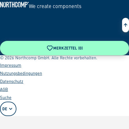
We create components
Zur Startseite
MERKZETTEL (
0
)
© 2026 Northcomp GmbH. Alle Rechte vorbehalten.
Impressum
Nutzungsbedingungen
Datenschutz
AGB
Suche
DE