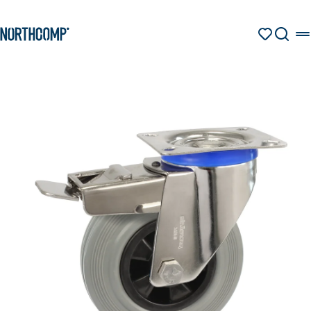
Produkte & Lösungen
Zum Hauptinhalt springen
Zur Navigation springen
MERKZETT
SUCHE
Unternehmen
Sprache auswählen
DE