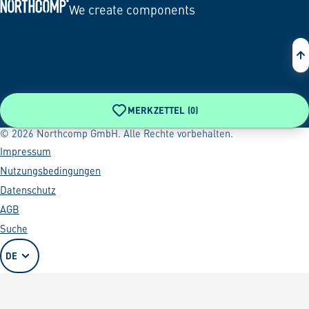
We create components
Zur Startseite
MERKZETTEL (
0
)
© 2026 Northcomp GmbH. Alle Rechte vorbehalten.
Impressum
Nutzungsbedingungen
Datenschutz
AGB
Suche
DE