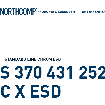
Produkte & Lösu
Zum Hauptinhalt springen
Zur Navigation springen
PRODUKTE & LÖSUNGEN
UNTERNEHME
Unternehmen
Sprache auswählen
DE
STANDARD LINE CHROM ESD
S 370 431 252
C X ESD