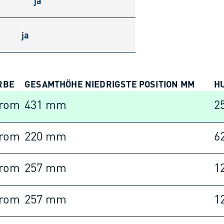
ja
ja
RBE
GESAMTHÖHE NIEDRIGSTE POSITION MM
H
rom
431 mm
2
rom
220 mm
6
rom
257 mm
1
rom
257 mm
1