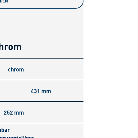
ADEN
chrom
chrom
431 mm
252 mm
hbar
enverstellbar