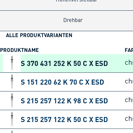
Drehbar
ALLE PRODUKTVARIANTEN
PRODUKTNAME
FA
S 370 431 252 K 50 C X ESD
ch
S 151 220 62 K 70 C X ESD
ch
S 215 257 122 K 98 C X ESD
ch
S 215 257 122 K 50 C X ESD
ch