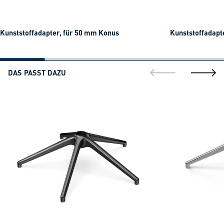
Kunststoffadapter, für 50 mm Konus
Kunststoffadapt
DAS PASST DAZU
gehe zur vorherig
gehe zu