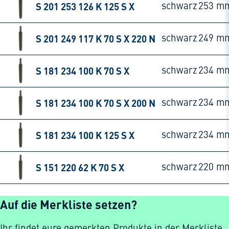
S 201 253 126 K 125 S X
schwarz
253 m
S 201 249 117 K 70 S X 220 N
schwarz
249 m
S 181 234 100 K 70 S X
schwarz
234 m
S 181 234 100 K 70 S X 200 N
schwarz
234 m
S 181 234 100 K 125 S X
schwarz
234 m
S 151 220 62 K 70 S X
schwarz
220 m
Auf die Merkliste setzen?
Ihr findet eure gemerkten Produkte in der Merkliste