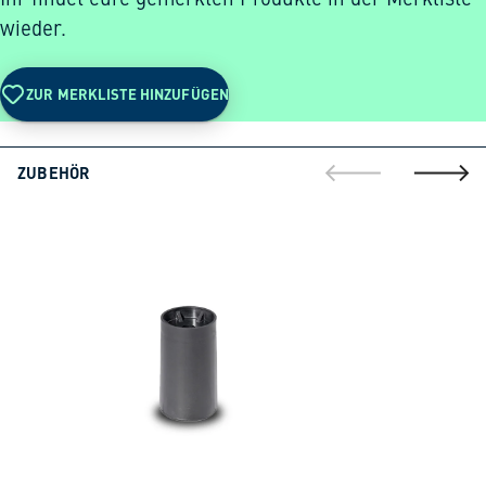
wieder.
ZUR MERKLISTE HINZUFÜGEN
ZUBEHÖR
gehe zur vorherig
gehe zu