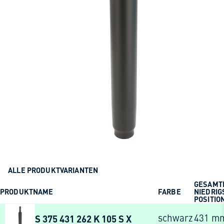
ALLE PRODUKTVARIANTEN
GESAMT
PRODUKTNAME
FARBE
NIEDRIG
POSITIO
S 375 431 262 K 105 S X
schwarz
431 m