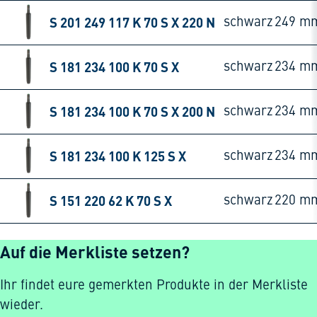
S 201 249 117 K 70 S X 220 N
schwarz
249 m
S 181 234 100 K 70 S X
schwarz
234 m
S 181 234 100 K 70 S X 200 N
schwarz
234 m
S 181 234 100 K 125 S X
schwarz
234 m
S 151 220 62 K 70 S X
schwarz
220 m
Auf die Merkliste setzen?
Ihr findet eure gemerkten Produkte in der Merkliste
wieder.