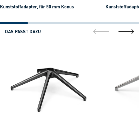
Kunststoffadapter, für 50 mm Konus
Kunststoffadapt
DAS PASST DAZU
gehe zur vorherig
gehe zu