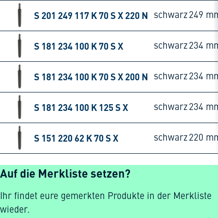
S 201 249 117 K 70 S X 220 N
schwarz
249 m
S 181 234 100 K 70 S X
schwarz
234 m
S 181 234 100 K 70 S X 200 N
schwarz
234 m
S 181 234 100 K 125 S X
schwarz
234 m
S 151 220 62 K 70 S X
schwarz
220 m
Auf die Merkliste setzen?
Ihr findet eure gemerkten Produkte in der Merkliste
wieder.