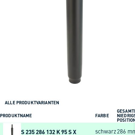
ALLE PRODUKTVARIANTEN
GESAMT
PRODUKTNAME
FARBE
NIEDRIG
POSITIO
S 235 286 132 K 95 S X
schwarz
286 m