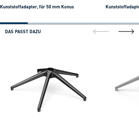
Kunststoffadapter, für 50 mm Konus
Kunststoffadapt
DAS PASST DAZU
gehe zur vorherig
gehe zu