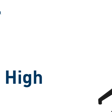
ngen
N
 High