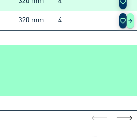
320 mm
4
320 mm
4
STE
gehe zur vorh
gehe z