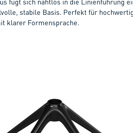
s fügt sich nahtlos in die Linienführung e
ilvolle, stabile Basis. Perfekt für hochwerti
it klarer Formensprache.