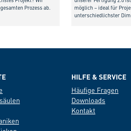
chstes Projekt? Wir
unserer Fertigung 2.0 i
 gesamten Prozess ab.
möglich – ideal für Proj
unterschiedlichster Dim
TE
HILFE & SERVICE
e
Häufige Fragen
säulen
Downloads
Kontakt
aniken