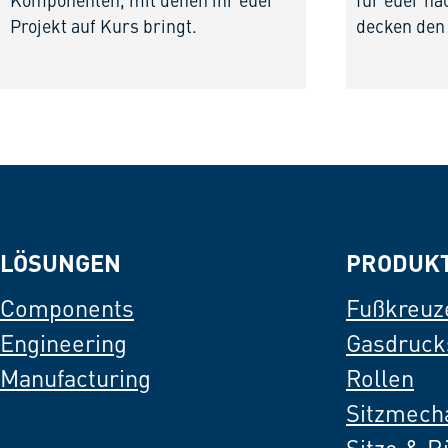
Komponenten, mit denen ihr euer
für euer nä
Projekt auf Kurs bringt.
decken den
LÖSUNGEN
PRODUK
Components
Fußkreuz
Engineering
Gasdruck
Manufacturing
Rollen
Sitzmech