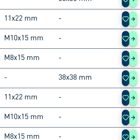
108
11x22 mm
-
108
M10x15 mm
-
108
M8x15 mm
-
108
-
38x38 mm
108
11x22 mm
-
108
M10x15 mm
-
108
M8x15 mm
-
108