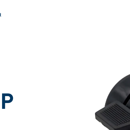
ngen
N
 P