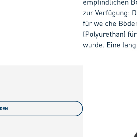
empfindlichen B
zur Verfügung: D
für weiche Böden
(Polyurethan) fü
wurde. Eine lan
ADEN