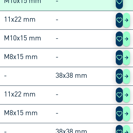
M10x15 mm
-
11x22 mm
-
108
M10x15 mm
-
108
M8x15 mm
-
108
-
38x38 mm
108
11x22 mm
-
108
M8x15 mm
-
108
-
38x38 mm