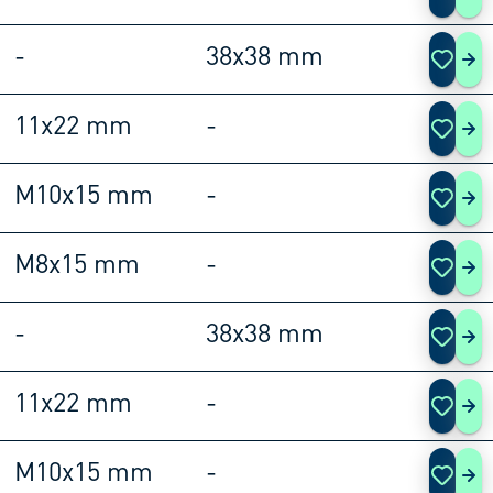
-
38x38 mm
108
11x22 mm
-
108
M10x15 mm
-
108
M8x15 mm
-
108
-
38x38 mm
108
11x22 mm
-
108
M10x15 mm
-
108