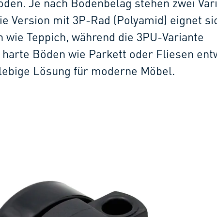
öden. Je nach Bodenbelag stehen zwei Var
ie Version mit 3P-Rad (Polyamid) eignet si
 wie Teppich, während die 3PU-Variante
r harte Böden wie Parkett oder Fliesen ent
glebige Lösung für moderne Möbel.