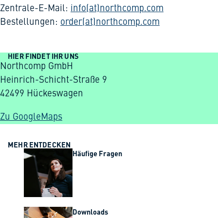
Zentrale-E-Mail:
info(at)northcomp.com
Bestellungen:
order(at)northcomp.com
HIER FINDET IHR UNS
Northcomp GmbH
Heinrich-Schicht-Straße 9
42499 Hückeswagen
Zu GoogleMaps
MEHR ENTDECKEN
Häufige Fragen
Downloads