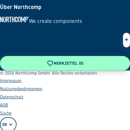
Über Northcomp
We create components
Zur Startseite
MERKZETTEL (
0
)
© 2026 Northcomp GmbH. Alle Rechte vorbehalten.
Impressum
Nutzungsbedingungen
Datenschutz
AGB
Suche
DE