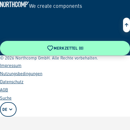
We create components
Zur Startseite
MERKZETTEL (
0
)
© 2026 Northcomp GmbH. Alle Rechte vorbehalten.
Impressum
Nutzungsbedingungen
Datenschutz
AGB
Suche
DE