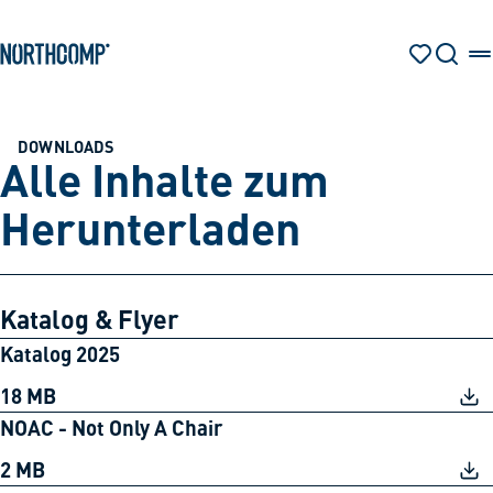
Produkte & Lösungen
Zum Hauptinhalt springen
Zur Navigation springen
MERKZETT
SUCHE
Unternehmen
DOWNLOADS
Alle Inhalte zum
Sprache auswählen
Herunterladen
DE
Katalog & Flyer
Katalog 2025
18 MB
NOAC - Not Only A Chair
2 MB