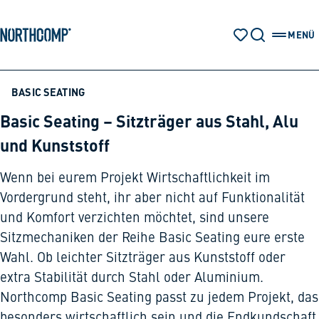
Produkte & Lösungen
Zum Hauptinhalt springen
Zur Navigation springen
MENÜ
MERKZETTEL
SUCHE
HAUP
Unternehmen
BASIC SEATING
Basic Seating – Sitzträger aus Stahl, Alu
Sprache auswählen
und Kunststoff
DE
Wenn bei eurem Projekt Wirtschaftlichkeit im
Vordergrund steht, ihr aber nicht auf Funktionalität
und Komfort verzichten möchtet, sind unsere
Sitzmechaniken der Reihe Basic Seating eure erste
Wahl. Ob leichter Sitzträger aus Kunststoff oder
extra Stabilität durch Stahl oder Aluminium.
Northcomp Basic Seating passt zu jedem Projekt, das
besonders wirtschaftlich sein und die Endkundschaft