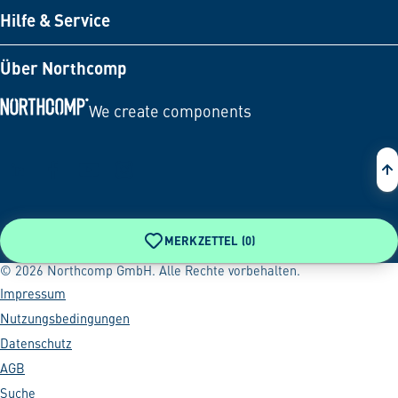
Hilfe & Service
Über Northcomp
We create components
Zur Startseite
MERKZETTEL (
0
)
© 2026 Northcomp GmbH. Alle Rechte vorbehalten.
Impressum
Nutzungsbedingungen
Datenschutz
AGB
Suche