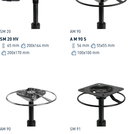
SM 20
AM 90
SM 20 HV
A M 90 S
65 mm
200x164 mm
56 mm
55x55 mm
200x170 mm
100x100 mm
AM 90
SM 91